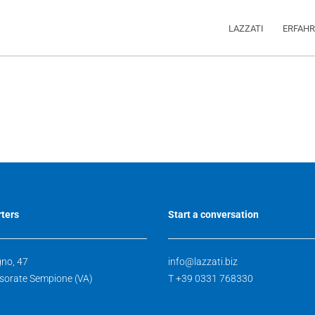
LAZZATI
ERFAH
ters
Start a conversation
gno, 47
info@lazzati.biz
sorate Sempione (VA)
T +39 0331 768330