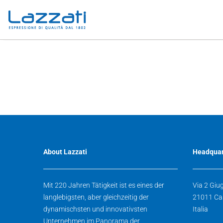
About Lazzati
Headquar
Mit 220 Jahren Tätigkeit ist es eines der
Via 2 Giu
langlebigsten, aber gleichzeitig der
21011 Ca
dynamischsten und innovativsten
Italia
Unternehmen im Panorama der