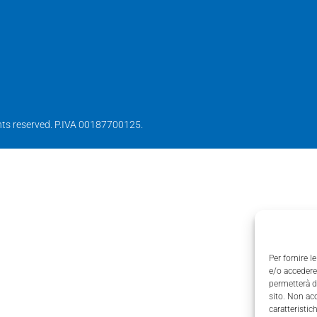
ights reserved. P.IVA 00187700125.
Per fornire 
e/o accedere 
permetterà d
sito. Non ac
caratteristic