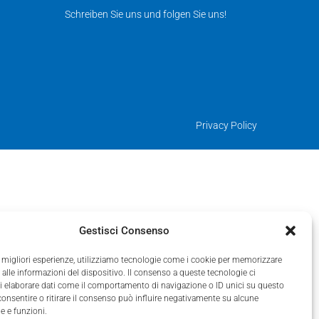
Schreiben Sie uns und folgen Sie uns!
Privacy Policy
Gestisci Consenso
le migliori esperienze, utilizziamo tecnologie come i cookie per memorizzare
alle informazioni del dispositivo. Il consenso a queste tecnologie ci
i elaborare dati come il comportamento di navigazione o ID unici su questo
consentire o ritirare il consenso può influire negativamente su alcune
he e funzioni.