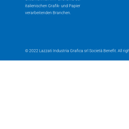
italienischen Grafik- und Papier
verarbeitenden Branchen.
© 2022 Lazzati Industria Grafica srl Società Benefit. All r