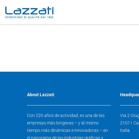
About Lazzati
Headquar
Con 220 años de actividad, es una de las
Via 2 Giu
empresas más longevas – y al mismo
21011 Ca
tiempo más dinámicas e innovadoras – en
Italia
el panorama de las industrias gráficas y