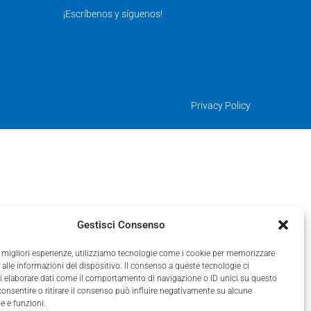
¡Escríbenos y síguenos!
Privacy Policy
Gestisci Consenso
le migliori esperienze, utilizziamo tecnologie come i cookie per memorizzare
alle informazioni del dispositivo. Il consenso a queste tecnologie ci
i elaborare dati come il comportamento di navigazione o ID unici su questo
consentire o ritirare il consenso può influire negativamente su alcune
he e funzioni.