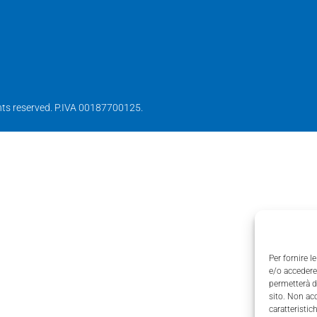
ights reserved. P.IVA 00187700125.
Per fornire 
e/o accedere 
permetterà d
sito. Non ac
caratteristic