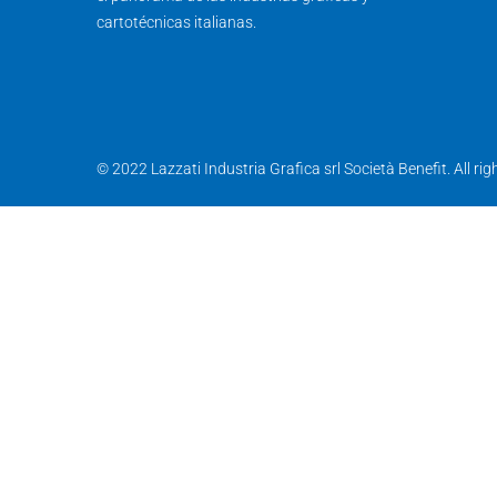
cartotécnicas italianas.
© 2022 Lazzati Industria Grafica srl Società Benefit. All r