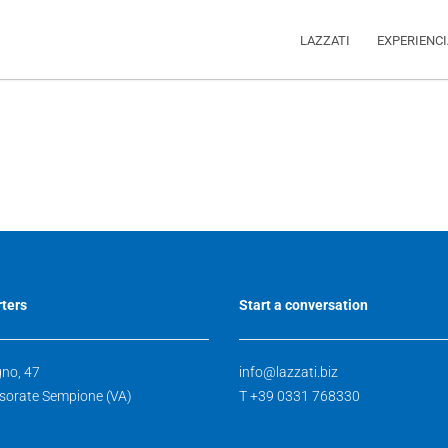
LAZZATI
EXPERIENC
ters
Start a conversation
gno, 47
info@lazzati.biz
sorate Sempione (VA)
T +39 0331 768330