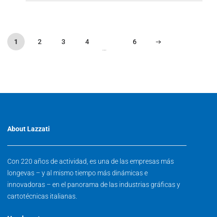
1
2
3
4
6
…
About Lazzati
Con 220 años de actividad, es una de las empresas más
longevas – y al mismo tiempo más dinámicas e
innovadoras – en el panorama de las industrias gráficas y
cartotécnicas italianas.