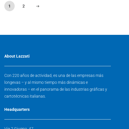
1
2
About Lazzati
Con 220 años de actividad, es una de las empresas más
longevas – y al mismo tiempo más dinámicas e
innovadoras – en el panorama de las industrias gráficas y
cartotécnicas italianas.
Headquarters
Via 2 Giugno, 47