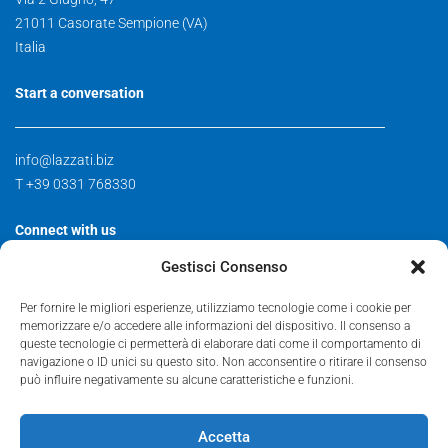
21011 Casorate Sempione (VA)
Italia
Start a conversation
info@lazzati.biz
T +39 0331 768330
Connect with us
Gestisci Consenso
Contact
Per fornire le migliori esperienze, utilizziamo tecnologie come i cookie per
Facebook
memorizzare e/o accedere alle informazioni del dispositivo. Il consenso a
Instagram
queste tecnologie ci permetterà di elaborare dati come il comportamento di
navigazione o ID unici su questo sito. Non acconsentire o ritirare il consenso
può influire negativamente su alcune caratteristiche e funzioni.
¡Escríbenos y síguenos!
Accetta