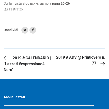
Qui la rivista sfogliabile
: siamo a
pagg 20-26
.
Qui l’estratto
.
Condividi
ARTICOLO PRECEDENTE
2019 # ADV @ Printlovers n.
2019 # CALENDARIO |
77
“Lazzati #espressione4
Nero”
About Lazzati