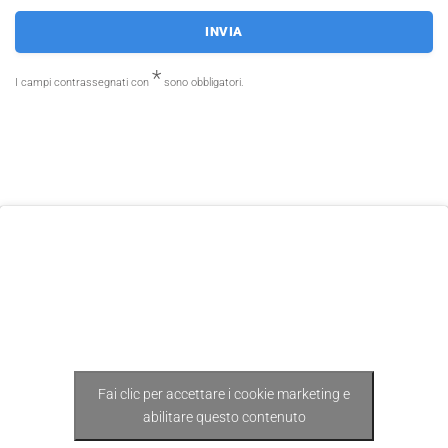
*
I campi contrassegnati con
sono obbligatori.
Fai clic per accettare i cookie marketing e
abilitare questo contenuto