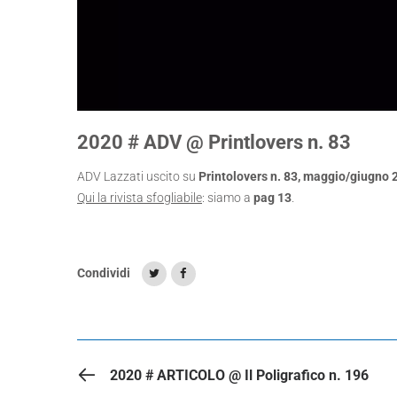
2020 # ADV @ Printlovers n. 83
ADV Lazzati uscito su
Printolovers n. 83, maggio/giugno 
Qui la rivista sfogliabile
: siamo a
pag 13
.
Condividi
ARTICOLO PRECEDENTE
2020 # ARTICOLO @ Il Poligrafico n. 196