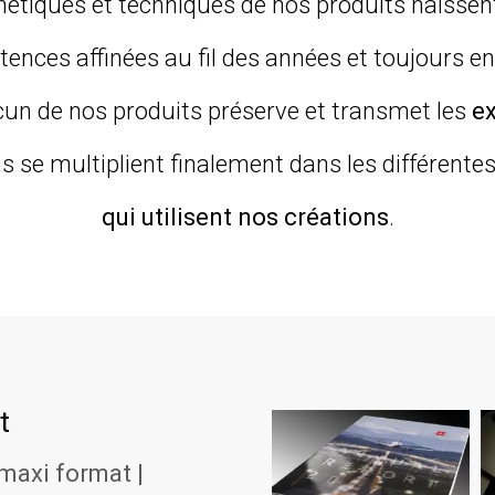
thétiques et techniques de nos produits naisse
ences affinées au fil des années et toujours en
un de nos produits préserve et transmet les
ex
ns se multiplient finalement dans les différente
qui utilisent nos créations
.
t
 maxi format |