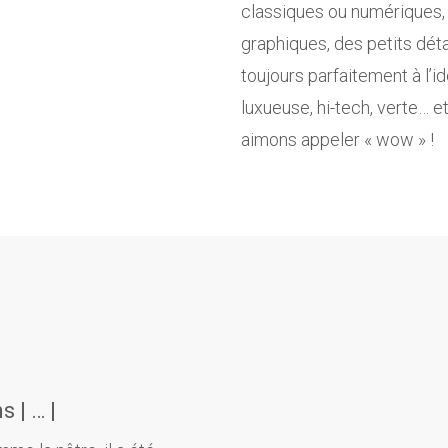
classiques ou numériques, 
graphiques, des petits dét
toujours parfaitement à l’id
luxueuse, hi-tech, verte… e
aimons appeler « wow » !
s | … |