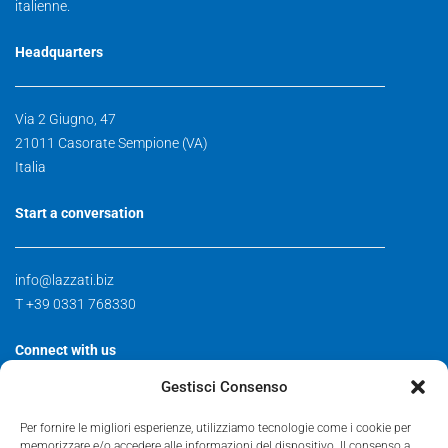
italienne.
Headquarters
Via 2 Giugno, 47
21011 Casorate Sempione (VA)
Italia
Start a conversation
info@lazzati.biz
T +39 0331 768330
Connect with us
Gestisci Consenso
Contact
Per fornire le migliori esperienze, utilizziamo tecnologie come i cookie per
Facebook
memorizzare e/o accedere alle informazioni del dispositivo. Il consenso a