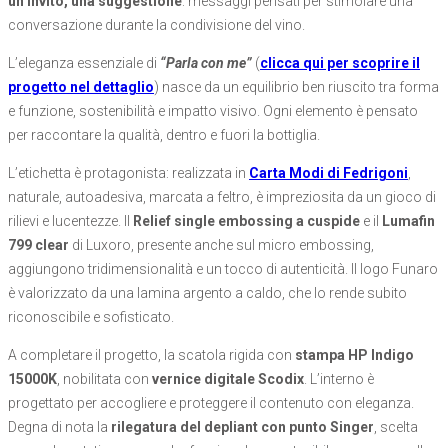
un invito, una suggestione
: messaggi pensati per stimolare una
conversazione durante la condivisione del vino.
L’eleganza essenziale di
“Parla con me”
(
clicca qui per scoprire il
progetto nel dettaglio
) nasce da un equilibrio ben riuscito tra forma
e funzione, sostenibilità e impatto visivo. Ogni elemento è pensato
per raccontare la qualità, dentro e fuori la bottiglia.
L’etichetta è protagonista: realizzata in
Carta Modi di Fedrigoni
,
naturale, autoadesiva, marcata a feltro, è impreziosita da un gioco di
rilievi e lucentezze. Il
Relief single embossing a cuspide
e il
Lumafin
799 clear
di Luxoro, presente anche sul micro embossing,
aggiungono tridimensionalità e un tocco di autenticità. Il logo Funaro
è valorizzato da una lamina argento a caldo, che lo rende subito
riconoscibile e sofisticato.
A completare il progetto, la scatola rigida con
stampa HP Indigo
15000K
, nobilitata con
vernice digitale Scodix
. L’interno è
progettato per accogliere e proteggere il contenuto con eleganza.
Degna di nota la
rilegatura del depliant con punto Singer
, scelta