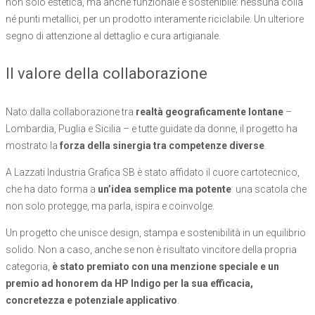
non solo estetica, ma anche funzionale e sostenibile: nessuna colla
né punti metallici, per un prodotto interamente riciclabile. Un ulteriore
segno di attenzione al dettaglio e cura artigianale.
Il valore della collaborazione
Nato dalla collaborazione tra
realtà geograficamente lontane
–
Lombardia, Puglia e Sicilia – e tutte guidate da donne, il progetto ha
mostrato la
forza della sinergia tra competenze diverse
.
A Lazzati Industria Grafica SB è stato affidato il cuore cartotecnico,
che ha dato forma a
un’idea semplice ma potente
: una scatola che
non solo protegge, ma parla, ispira e coinvolge.
Un progetto che unisce design, stampa e sostenibilità in un equilibrio
solido. Non a caso, anche se non è risultato vincitore della propria
categoria,
è stato premiato con una menzione speciale e un
premio ad honorem da HP Indigo per la sua efficacia,
concretezza e potenziale applicativo
.