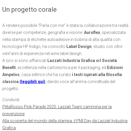
Un progetto corale
A rendere possibile “Parla con me” è stata la collaborazione tra realtà
diverse per competenze, geografia e visione:
Auroflex
, specializzata
nella stampa di etichette autoadesive in bobina di alta qualità con
tecnologia HP Indigo, ha coinvolto
Label Design
, studio con oltre
vent’anni di esperienza nel wine label design.
A loro si sono affiancati
Lazzati Industria Grafica srl Società
Benefit
, eccellenza nella cartotecnica per il packaging, ed
Edizioni
Ampelos
, casa editrice che ha curato
i testi ispirati alla filosofia
classica
(leggibili qui)
, dando voce all’anima concettuale del
progetto.
Condividi
Articolo
PittaRosso Pink Parade 2025: Lazzati Team cammina per la
precedente
prevenzione
Articolo
Alla scoperta del mondo della stampa: il PMI Day da Lazzati Industria
successivo
Grafica