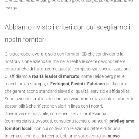
Una combinazione che, giorno dopo giorno, sta portando equilibrio ed
energia
.
Abbiamo rivisto i criteri con cui scegliamo i
nostri fornitori
Ci piacerebbe lavorare solo con fornitori SB che condividono la
nostra visione aziendale, ma nella realtà le scelte devono tenere
conto anche di fattori come qualità, competenza, specializzazione.
Ci affidiamo a
realtà leader di mercato
, come
Heidelberg
per le
macchine da stampa, o
Fedrigoni
,
Favini
e
Fabriano
per la carta,
che garantiscono standard elevati di qualità, servizio e affidabilità.
Sono aziende strutturate, con una visione internazionale e bilanci di
sostenibilità che riflettono valori in linea con i nostri.
Dove invece è possibile, come per i servizi professionali
(commercialisti, avvocati, consulenti tecnici o bancari),
privilegiamo
fornitori locali
, con cui coltiviamo relazioni dirette e di fiducia.
In tema di energia, di recente abbiamo sottoscritto un
nuovo