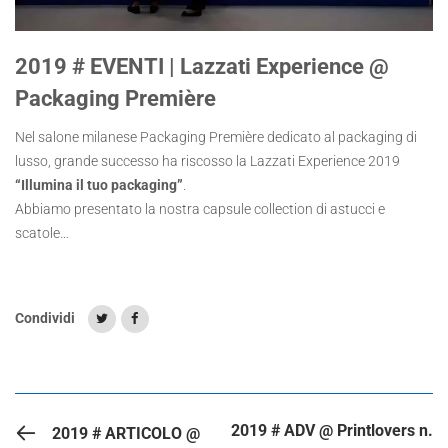
2019 # EVENTI | Lazzati Experience @
Packaging Première
Nel salone milanese Packaging Première dedicato al packaging di
lusso, grande successo ha riscosso la Lazzati Experience 2019
“Illumina il tuo packaging”
.
Abbiamo presentato la nostra capsule collection di astucci e
scatole…
Condividi
ARTICOLO PRECEDENTE
2019 # ADV @ Printlovers n.
2019 # ARTICOLO @